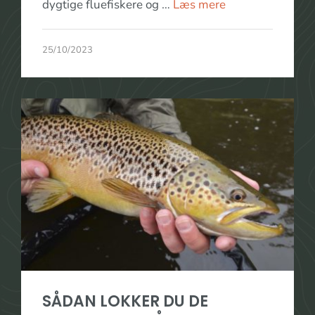
dygtige fluefiskere og …
Læs mere
25/10/2023
SÅDAN LOKKER DU DE