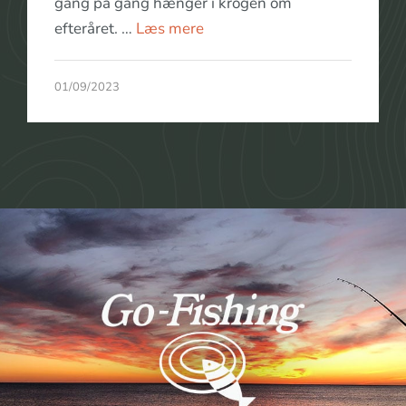
gang på gang hænger i krogen om
efteråret. …
Læs mere
01/09/2023