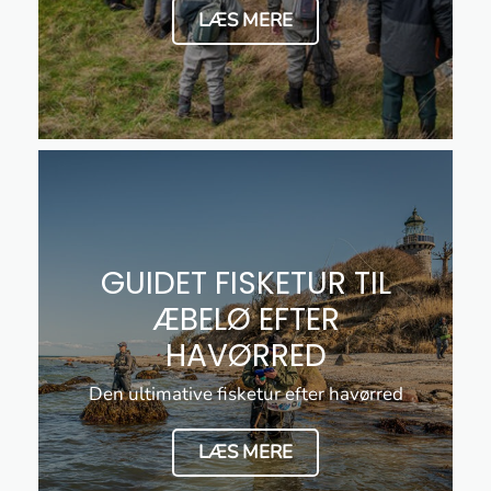
LÆS MERE
GUIDET FISKETUR TIL
ÆBELØ EFTER
HAVØRRED
Den ultimative fisketur efter havørred
LÆS MERE