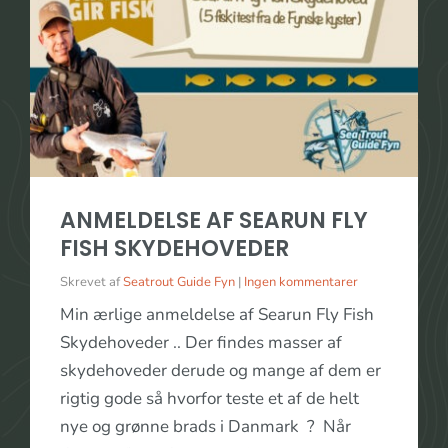
ANMELDELSE AF SEARUN FLY
FISH SKYDEHOVEDER
Skrevet af
Seatrout Guide Fyn
|
Ingen kommentarer
Min ærlige anmeldelse af Searun Fly Fish
Skydehoveder .. Der findes masser af
skydehoveder derude og mange af dem er
rigtig gode så hvorfor teste et af de helt
nye og grønne brads i Danmark ? Når