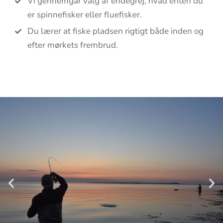
Vi gennemgår valg af endegrej, hvad enten du
er spinnefisker eller fluefisker.
Du lærer at fiske pladsen rigtigt både inden og
efter mørkets frembrud.