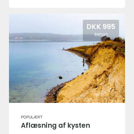
DKK 995
/person
POPULÆRT
Aflæsning af kysten