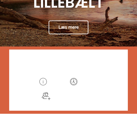
LILLEBÆLT
Læs mere
DKK 995
/person
Book nu
2 juli
5 timer
Max. 5 deltagere