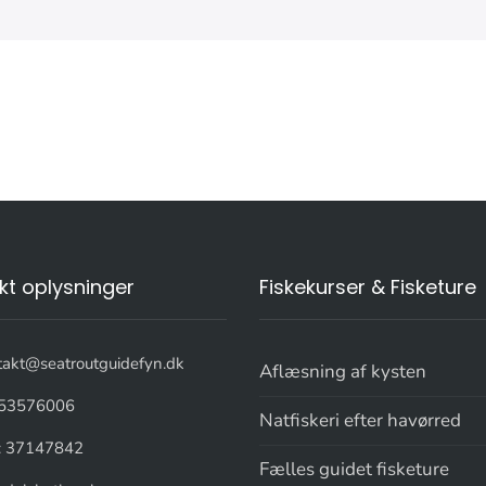
kt oplysninger
Fiskekurser & Fisketure
takt@seatroutguidefyn.dk
Aflæsning af kysten
53576006
Natfiskeri efter havørred
: 37147842
Fælles guidet fisketure