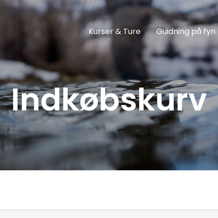
Kurser & Ture
Guidning på fyn
Indkøbskurv