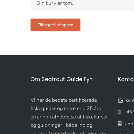
Din kurv er tom.
Tilbage til shoppen
Om Seatrout Guide Fyn
Konta
Vi har de bedste certificerede
kon
fiskeguider og mere end 25 års
+45 
erfaring i afholdelse af fiskekurser
CVR
og guidninger i både ind og
udland. Vi er i dag kendt for vores