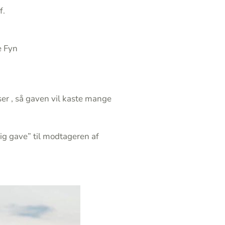
f.
e Fyn
ser , så gaven vil kaste mange
gtig gave” til modtageren af