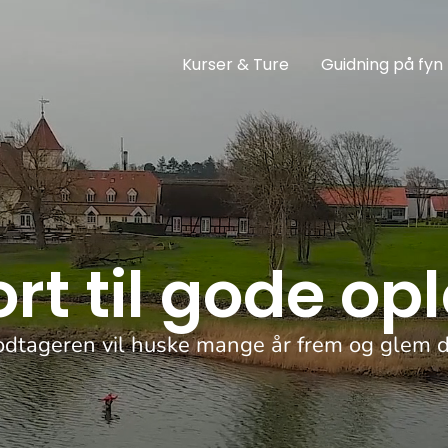
Kurser & Ture
Guidning på fyn
t til gode op
dtageren vil huske mange år frem og glem 