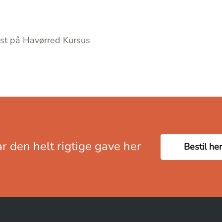
ist på Havørred Kursus
ar den helt rigtige gave her
Bestil her