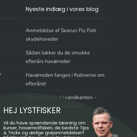
Nyeste indlæg i vores blog
Anmeldelse af Searun Fly Fish
skydehoveder
Sådan lokker du de smukke
efterårs havørreder
y
Havørreden fanges i fiolinerne om
efteråret
Lej sommerhus i vandkanten –
Havørreder fra terrassen
HEJ LYSTFISKER
Vil du have spændende læsning om
kurser, havørredfiskeri, de bedste Tips
& Tricks og ærlige grejanmeldelser?