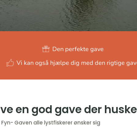
Den perfekte gave
Vi kan også hjælpe dig med den rigtige gav
ve en god gave der huske
Fyn- Gaven alle lystfiskerer ønsker sig