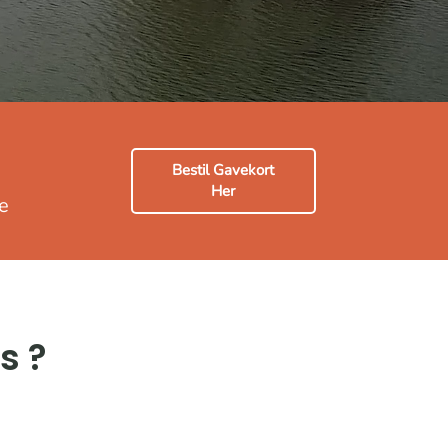
Bestil Gavekort
Her
e
s ?