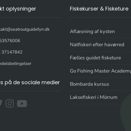
kt oplysninger
Fiskekurser & Fisketure
takt@seatroutguidefyn.dk
Aflæsning af kysten
53576006
Natfiskeri efter havørred
: 37147842
Fælles guidet fisketure
delsbetingelser
Go Fishing Master Academ
os på de sociale medier
Bombarda kursus
Laksefiskeri i Mörrum