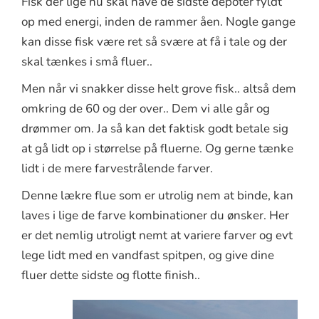
Fisk der lige nu skal have de sidste depoter fyldt
op med energi, inden de rammer åen. Nogle gange
kan disse fisk være ret så svære at få i tale og der
skal tænkes i små fluer..
Men når vi snakker disse helt grove fisk.. altså dem
omkring de 60 og der over.. Dem vi alle går og
drømmer om. Ja så kan det faktisk godt betale sig
at gå lidt op i størrelse på fluerne. Og gerne tænke
lidt i de mere farvestrålende farver.
Denne lækre flue som er utrolig nem at binde, kan
laves i lige de farve kombinationer du ønsker. Her
er det nemlig utroligt nemt at variere farver og evt
lege lidt med en vandfast spitpen, og give dine
fluer dette sidste og flotte finish..