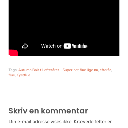
Tags:
Autumn Bait til efteråret - Super hot flue lige nu
,
efterår
,
flue
,
Kystflue
Skriv en kommentar
Din e-mail adresse vises ikke. Krævede felter er