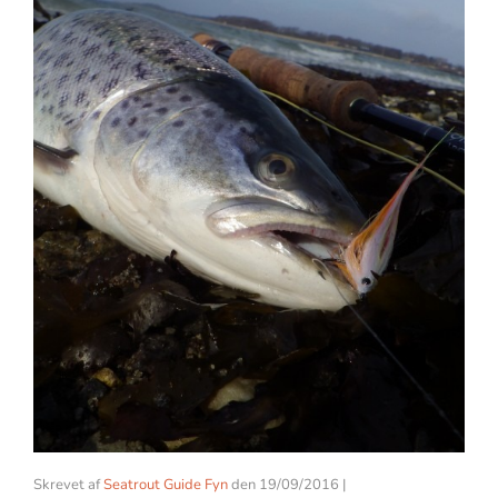
Skrevet af
Seatrout Guide Fyn
den
19/09/2016
|