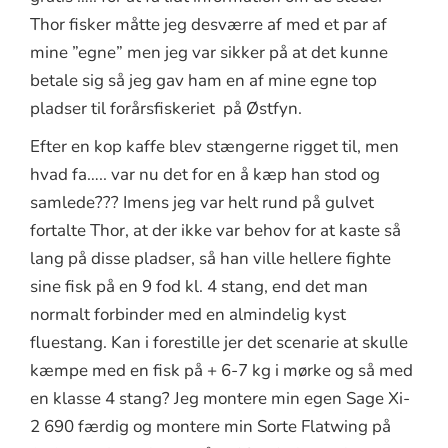
Thor fisker måtte jeg desværre af med et par af
mine ”egne” men jeg var sikker på at det kunne
betale sig så jeg gav ham en af mine egne top
pladser til forårsfiskeriet på Østfyn.
Efter en kop kaffe blev stængerne rigget til, men
hvad fa….. var nu det for en å kæp han stod og
samlede??? Imens jeg var helt rund på gulvet
fortalte Thor, at der ikke var behov for at kaste så
lang på disse pladser, så han ville hellere fighte
sine fisk på en 9 fod kl. 4 stang, end det man
normalt forbinder med en almindelig kyst
fluestang. Kan i forestille jer det scenarie at skulle
kæmpe med en fisk på + 6-7 kg i mørke og så med
en klasse 4 stang? Jeg montere min egen Sage Xi-
2 690 færdig og montere min Sorte Flatwing på