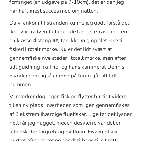
forfanget (en udgave på 7-10cm), det er den jeg
har haft mest succes med om natten.
Da vi ankom til stranden kunne jeg godt forstå det
ikke var nødvendigt med de længste kast, meeen
en klasse 4 stang
nej
tak ikke mig og slet ikke til
fiskeri i totalt mørke. Nu er det lidt svært at
gennemfiske nye steder i totalt mørke, men efter
lidt guidning fra Thor og hans kammerat Dennis
Flynder som også er med på turen går alt lidt
nemmere.
Vi mærker dog ingen fisk og flytter hurtigt videre
til en ny plads i nærheden som igen gennemfiskes
af 3 ekstrem ihærdige fluefisker. Lige før det lysner
helt får jeg hugget, meeen desværre var det en
lille fisk der forgreb sig på fluen. Fisken bliver
hurtigt afmonteret og sendt tilbage til sit rette