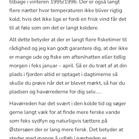
tilbage i vinteren 1995/1996. Der er også langt
flere nætter hvor temperaturen ikke bliver rigtig
kold, hvis det ikke lige er fordi en frisk vind får det
til at føle som om det er langt koldere.
Alt dette betyder at der er langt flere fisketimer til
rådighed og jeg kan godt garantere dig, at der ikke
er mange ude og fiske om aften/natten eller tidlig
morgen i feks januar – april. Så er du træt af at din
plads i fjorden altid er optaget i dagtimerne så
skulle du prøve når det er blevet mørkt, så har du
pladsen og havørrederne for dig selv…..
Havørreden har det svært i den kolde tid og søger
gerne langt væk for at finde mere ferske vande
som feks sydfyn og naturligvis tættere på
Østersøen der er lang mere fersk. Det betyder at
steder med mange å udløb i nærheden er