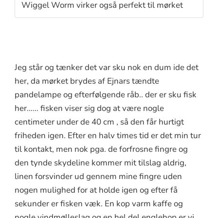
Wiggel Worm virker også perfekt til mørket
Jeg står og tænker det var sku nok en dum ide det
her, da mørket brydes af Ejnars tændte
pandelampe og efterfølgende råb.. der er sku fisk
her…… fisken viser sig dog at være nogle
centimeter under de 40 cm , så den får hurtigt
friheden igen. Efter en halv times tid er det min tur
til kontakt, men nok pga. de forfrosne fingre og
den tynde skydeline kommer mit tilslag aldrig,
linen forsvinder ud gennem mine fingre uden
nogen mulighed for at holde igen og efter få
sekunder er fisken væk. En kop varm kaffe og
nogle vindmølleslag og en hel del englehop er vi