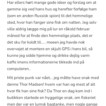
Har ellers hørt mange gode ideer og forslag om at
gemme sig ved hans hus og herefter forfølge ham
(som en anden Russisk spion) til det hemmelige
sted, hvor han fanger sine fisk om natten. Jeg selv
ville aldrig lægge mig på lur en råkold februar
måned for at finde den hemmelige plads, det er
det sku for koldt til….. meeen jeg havde nok
overvejet at montere en skjult GPS i hans bil, så
kunne jeg sidde hjemme og drikke dejlig varm
kaffe imens informationerne tikkede ind på
computeren..
Mit priste punk var nået… jeg måtte have snak med
denne Thor Madsen! hvem var han og mest af alt
hvor fik han sine fisk? Da Thor en dag kom ind i
butikken startede en hyggelige snak, om fiskeriet
men der var en lumsk bagtanke, men nogle gange