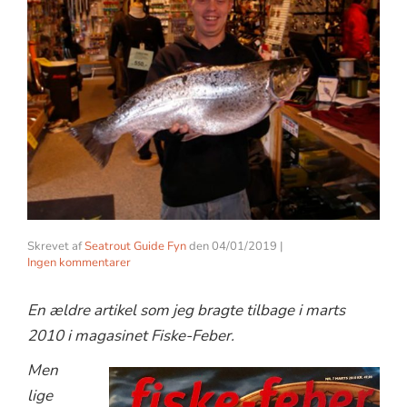
Skrevet af
Seatrout Guide Fyn
den
04/01/2019
|
Ingen kommentarer
En ældre artikel som jeg bragte tilbage i marts
2010 i magasinet Fiske-Feber.
Men
lige