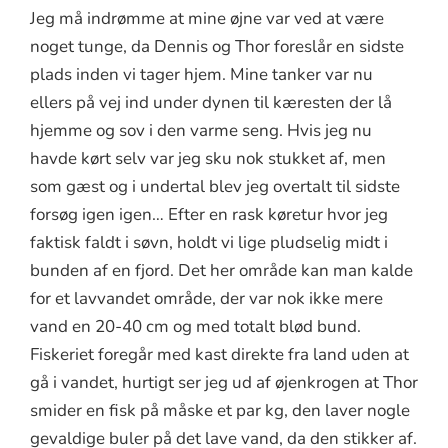
Jeg må indrømme at mine øjne var ved at være
noget tunge, da Dennis og Thor foreslår en sidste
plads inden vi tager hjem. Mine tanker var nu
ellers på vej ind under dynen til kæresten der lå
hjemme og sov i den varme seng. Hvis jeg nu
havde kørt selv var jeg sku nok stukket af, men
som gæst og i undertal blev jeg overtalt til sidste
forsøg igen igen… Efter en rask køretur hvor jeg
faktisk faldt i søvn, holdt vi lige pludselig midt i
bunden af en fjord. Det her område kan man kalde
for et lavvandet område, der var nok ikke mere
vand en 20-40 cm og med totalt blød bund.
Fiskeriet foregår med kast direkte fra land uden at
gå i vandet, hurtigt ser jeg ud af øjenkrogen at Thor
smider en fisk på måske et par kg, den laver nogle
gevaldige buler på det lave vand, da den stikker af.