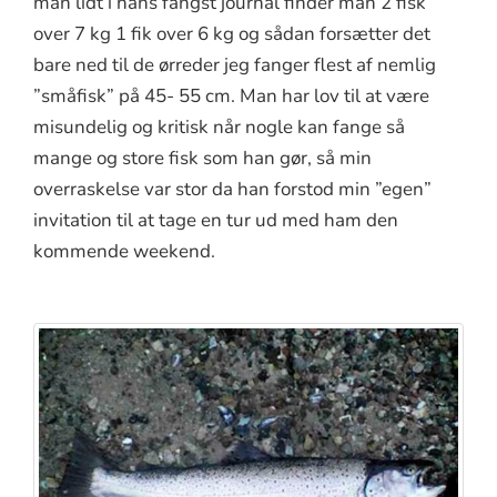
man lidt i hans fangst journal finder man 2 fisk
over 7 kg 1 fik over 6 kg og sådan forsætter det
bare ned til de ørreder jeg fanger flest af nemlig
”småfisk” på 45- 55 cm. Man har lov til at være
misundelig og kritisk når nogle kan fange så
mange og store fisk som han gør, så min
overraskelse var stor da han forstod min ”egen”
invitation til at tage en tur ud med ham den
kommende weekend.