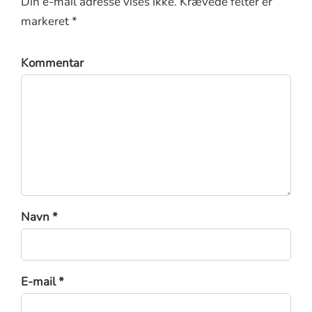
Din e-mail adresse vises ikke. Krævede felter er
markeret *
Kommentar
Navn *
E-mail *