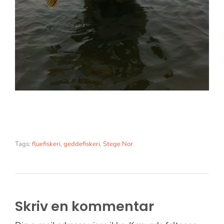
Tags:
fluefiskeri
,
geddefiskeri
,
Stege Nor
Skriv en kommentar