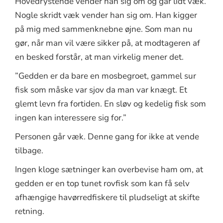
Hovedrystende vender han sig om og går lidt væk.
Nogle skridt væk vender han sig om. Han kigger
på mig med sammenknebne øjne. Som man nu
gør, når man vil være sikker på, at modtageren af
en besked forstår, at man virkelig mener det.
”Gedden er da bare en mosbegroet, gammel sur
fisk som måske var sjov da man var knægt. Et
glemt levn fra fortiden. En sløv og kedelig fisk som
ingen kan interessere sig for.”
Personen går væk. Denne gang for ikke at vende
tilbage.
Ingen kloge sætninger kan overbevise ham om, at
gedden er en top tunet rovfisk som kan få selv
afhængige havørredfiskere til pludseligt at skifte
retning.