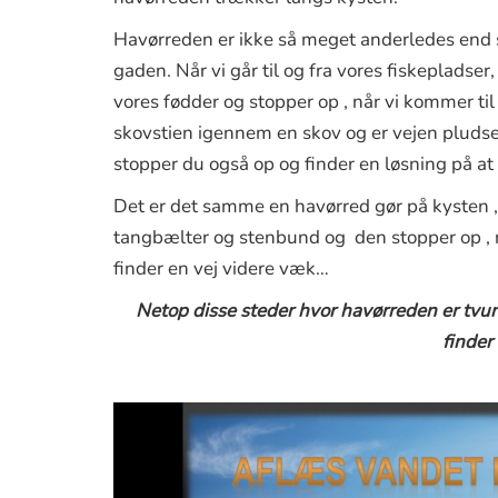
Havørreden er ikke så meget anderledes end s
gaden. Når vi går til og fra vores fiskepladser,
vores fødder og stopper op , når vi kommer til
skovstien igennem en skov og er vejen pludseli
stopper du også op og finder en løsning på a
Det er det samme en havørred gør på kysten ,d
tangbælter og stenbund og den stopper op , n
finder en vej videre væk…
Netop disse steder hvor havørreden er tvunge
finder