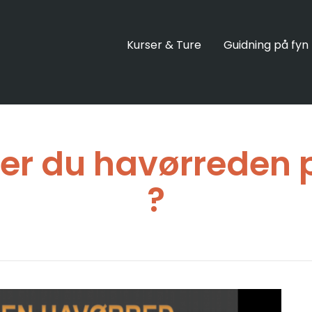
Kurser & Ture
Guidning på fyn
der du havørreden 
?