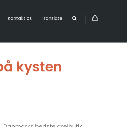
Kontakt os
Translate
på kysten
Danmarks bedste grejbutik