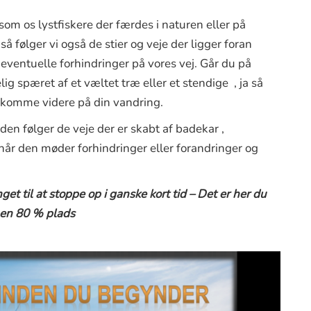
om os lystfiskere der færdes i naturen eller på
 så følger vi også de stier og veje der ligger foran
 eventuelle forhindringer på vores vej. Går du på
g spæret af et væltet træ eller et stendige , ja så
t komme videre på din vandring.
en følger de veje der er skabt af badekar ,
år den møder forhindringer eller forandringer og
t til at stoppe op i ganske kort tid – Det er her du
 en 80 % plads