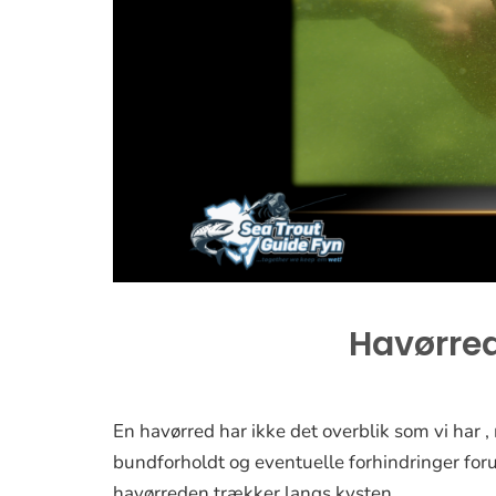
Havørred
En havørred har ikke det overblik som vi har , 
bundforholdt og eventuelle forhindringer for
havørreden trækker langs kysten.