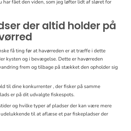
 har fået den viden, som jeg løfter lidt af sløret for
dser der altid holder på
vørred
ske få ting før at havørreden er at træffe i dette
der kysten og i bevægelse. Dette er havørreden
n vandring frem og tilbage på stækket den opholder sig
ld til dine konkurrenter , der fisker på samme
ads er på dit udvalgte fiskespots.
stider og hvilke typer af pladser der kan være mere
 udelukkende til at aflæse et par fiskepladser der