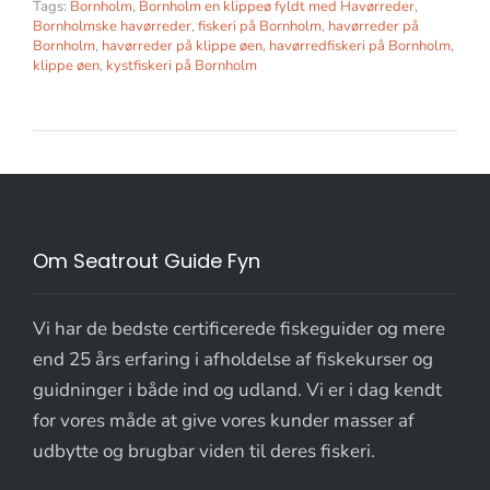
Tags:
Bornholm
,
Bornholm en klippeø fyldt med Havørreder
,
Bornholmske havørreder
,
fiskeri på Bornholm
,
havørreder på
Bornholm
,
havørreder på klippe øen
,
havørredfiskeri på Bornholm
,
klippe øen
,
kystfiskeri på Bornholm
Om Seatrout Guide Fyn
Vi har de bedste certificerede fiskeguider og mere
end 25 års erfaring i afholdelse af fiskekurser og
guidninger i både ind og udland. Vi er i dag kendt
for vores måde at give vores kunder masser af
udbytte og brugbar viden til deres fiskeri.