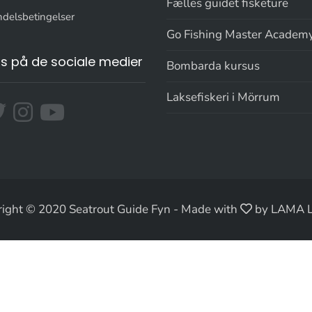
Fælles guidet fisketure
delsbetingelser
Go Fishing Master Academ
os på de sociale medier
Bombarda kursus
Laksefiskeri i Mörrum
ight © 2020 Seatrout Guide Fyn
-
Made with
by LAMA 