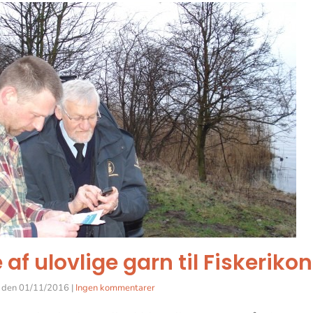
af ulovlige garn til Fiskerikon
den
01/11/2016
|
Ingen kommentarer