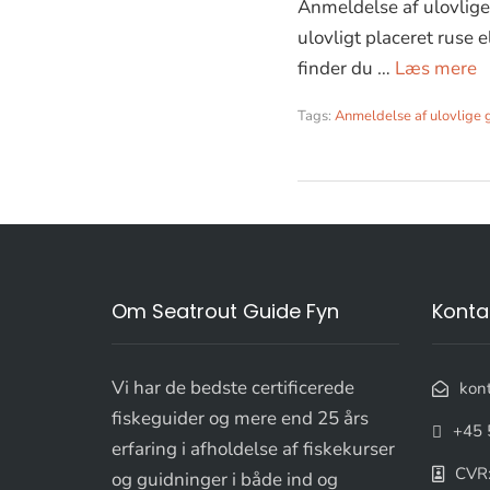
Anmeldelse af ulovlige g
ulovligt placeret ruse 
finder du …
Læs mere
Tags:
Anmeldelse af ulovlige g
Om Seatrout Guide Fyn
Konta
Vi har de bedste certificerede
kon
fiskeguider og mere end 25 års
+45 
erfaring i afholdelse af fiskekurser
CVR
og guidninger i både ind og