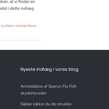
tion, at vi finder en
idst i dette indlæg
,
tyvfiskeri
,
ulovligt fiskeri
Nyeste indlæg i vores blog
Anmeldelse af Searun Fly Fish
skydehoveder
Sådan lokker du de smukke