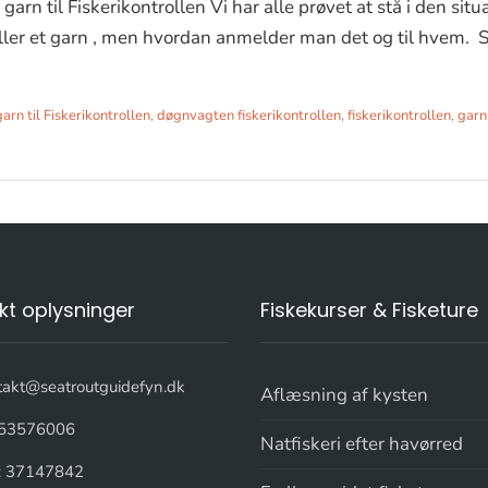
arn til Fiskerikontrollen Vi har alle prøvet at stå i den situa
eller et garn , men hvordan anmelder man det og til hvem. S
arn til Fiskerikontrollen
,
døgnvagten fiskerikontrollen
,
fiskerikontrollen
,
garn
kt oplysninger
Fiskekurser & Fisketure
takt@seatroutguidefyn.dk
Aflæsning af kysten
53576006
Natfiskeri efter havørred
: 37147842