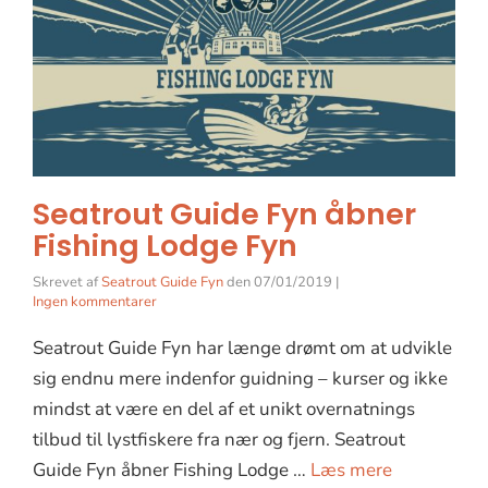
Seatrout Guide Fyn åbner
Fishing Lodge Fyn
Skrevet af
Seatrout Guide Fyn
den
07/01/2019
|
Ingen kommentarer
Seatrout Guide Fyn har længe drømt om at udvikle
sig endnu mere indenfor guidning – kurser og ikke
mindst at være en del af et unikt overnatnings
tilbud til lystfiskere fra nær og fjern. Seatrout
Guide Fyn åbner Fishing Lodge …
Læs mere