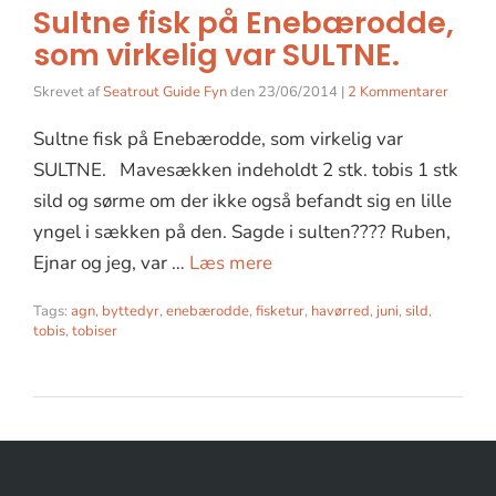
Sultne fisk på Enebærodde,
som virkelig var SULTNE.
Skrevet af
Seatrout Guide Fyn
den
23/06/2014
|
2 Kommentarer
Sultne fisk på Enebærodde, som virkelig var
SULTNE. Mavesækken indeholdt 2 stk. tobis 1 stk
sild og sørme om der ikke også befandt sig en lille
yngel i sækken på den. Sagde i sulten???? Ruben,
Ejnar og jeg, var …
Læs mere
Tags:
agn
,
byttedyr
,
enebærodde
,
fisketur
,
havørred
,
juni
,
sild
,
tobis
,
tobiser