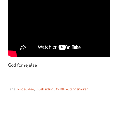
God fornøjelse
Tags:
bindevideo
,
Fluebinding
,
Kystflue
,
tangsnarren