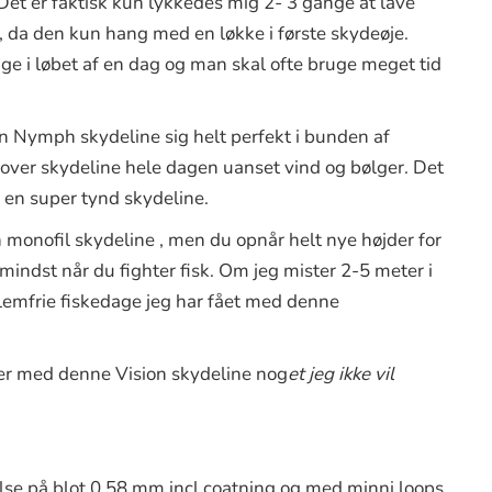
 Det er faktisk kun lykkedes mig 2- 3 gange at lave
, da den kun hang med en løkke i første skydeøje.
e i løbet af en dag og man skal ofte bruge meget tid
on Nymph skydeline sig helt perfekt i bunden af
l over skydeline hele dagen uanset vind og bølger. Det
d en super tynd skydeline.
monofil skydeline , men du opnår helt nye højder for
mindst når du fighter fisk. Om jeg mister 2-5 meter i
oblemfrie fiskedage jeg har fået med denne
ne er med denne Vision skydeline nog
et jeg ikke vil
lse på blot 0,58 mm incl coatning og med minni loops