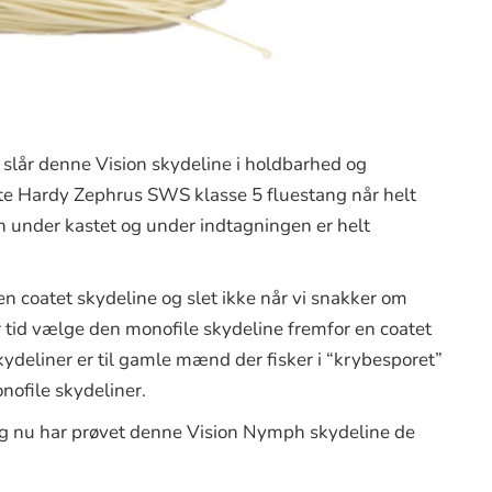
t slår denne Vision skydeline i holdbarhed og
ette Hardy Zephrus SWS klasse 5 fluestang når helt
 under kastet og under indtagningen er helt
 en coatet skydeline og slet ikke når vi snakker om
ver tid vælge den monofile skydeline fremfor en coatet
kydeliner er til gamle mænd der fisker i “krybesporet”
nofile skydeliner.
jeg nu har prøvet denne Vision Nymph skydeline de