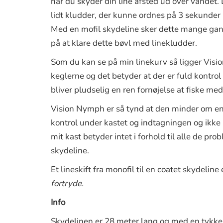
når du skyder din line afsted ud over vandet.
lidt kludder, der kunne ordnes på 3 sekunder 
Med en mofil skydeline sker dette mange gang
på at klare dette bøvl med linekludder.
Som du kan se på min linekurv så ligger Visi
keglerne og det betyder at der er fuld kontro
bliver pludselig en ren fornøjelse at fiske me
Vision Nymph er så tynd at den minder om en 
kontrol under kastet og indtagningen og ikke 
mit kast betyder intet i forhold til alle de pr
skydeline.
Vison Nymph skydeline
Et lineskift fra monofil til en coatet skydeli
fortryde.
Info
Skydelinen er 28 meter lang og med en tykke