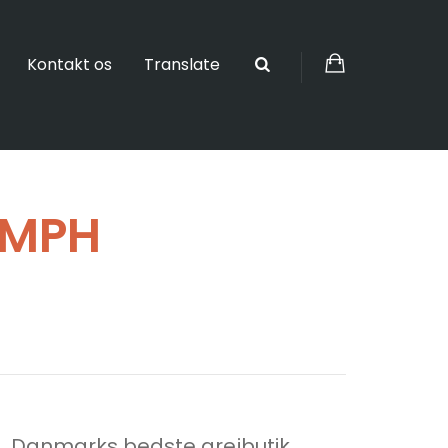
Kontakt os
Translate
YMPH
Danmarks bedste grejbutik