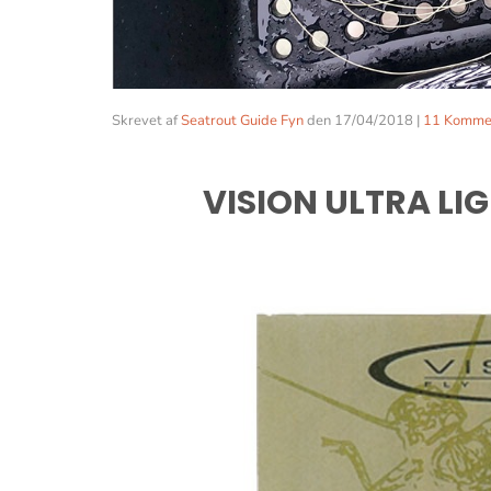
Skrevet af
Seatrout Guide Fyn
den
17/04/2018
|
11 Komme
VISION ULTRA LI