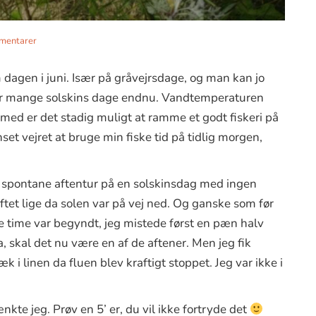
mentarer
dagen i juni. Især på gråvejrsdage, og man kan jo
super mange solskins dage endnu. Vandtemperaturen
rmed er det stadig muligt at ramme et godt fiskeri på
et vejret at bruge min fiske tid på tidlig morgen,
en spontane aftentur på en solskinsdag med ingen
iftet lige da solen var på vej ned. Og ganske som før
e time var begyndt, jeg mistede først en pæn halv
a, skal det nu være en af de aftener. Men jeg fik
æk i linen da fluen blev kraftigt stoppet. Jeg var ikke i
nkte jeg. Prøv en 5’ er, du vil ikke fortryde det