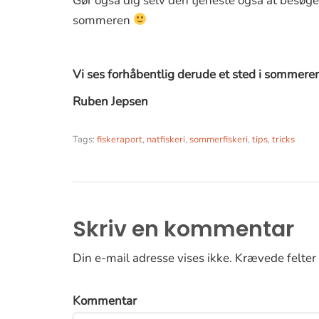
Gør også dig selv den tjeneste også at besøge
sommeren
Vi ses forhåbentlig derude et sted i sommeren
Ruben Jepsen
Tags:
fiskeraport
,
natfiskeri
,
sommerfiskeri
,
tips
,
tricks
Skriv en kommentar
Din e-mail adresse vises ikke. Krævede felter
Kommentar