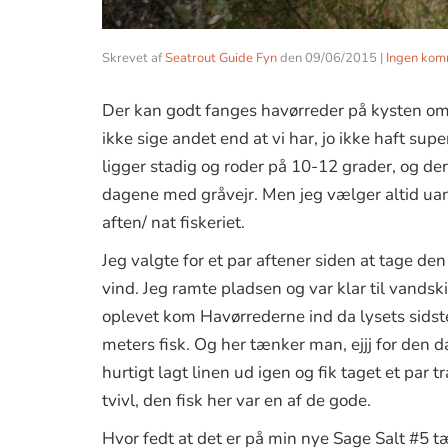
Skrevet af
Seatrout Guide Fyn
den
09/06/2015
|
Ingen kom
Der kan godt fanges havørreder på kysten om 
ikke sige andet end at vi har, jo ikke haft 
ligger stadig og roder på 10-12 grader, og de
dagene med gråvejr. Men jeg vælger altid uans
aften/ nat fiskeriet.
Jeg valgte for et par aftener siden at tage d
vind. Jeg ramte pladsen og var klar til vandsk
oplevet kom Havørrederne ind da lysets sidst
meters fisk. Og her tænker man, ejjj for den d
hurtigt lagt linen ud igen og fik taget et par tr
tvivl, den fisk her var en af de gode.
Hvor fedt at det er på min nye Sage Salt #5 tæ