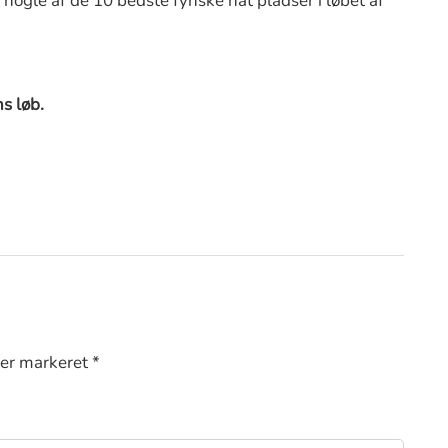
 nogle af de 10 bedste fynske nat pladser i løbet af
s løb.
 er markeret *