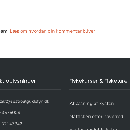
spam.
Læs om hvordan din kommentar bliver
kt oplysninger
Fiskekurser & Fisketure
takt@seatroutguidefyn.dk
Aflæsning af kysten
53576006
Natfiskeri efter havørred
: 37147842
Fælles guidet fisketure