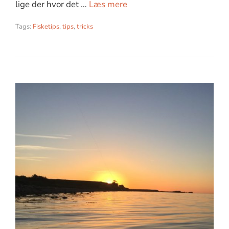
lige der hvor det …
Læs mere
Tags:
Fisketips
,
tips
,
tricks