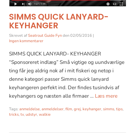
SIMMS QUICK LANYARD-
KEYHANGER
Skrevet af
Seatrout Guide Fyn
den
02/05/2016
|
Ingen kommentarer
SIMMS QUICK LANYARD- KEYHANGER
“Sponsoreret indlæg” Små vigtige og uundværlige
ting får jeg aldrig nok af i mit fiskeri og netop i
denne kategori passer Simms quick lanyard
keyhangeren perfekt ind. Der findes tusindvis af
keyhangers og næsten alle firmaer …
Læs mere
Tags:
anmeldelse
,
anmeldelser
,
film
,
grej
,
keyhanger
,
simms
,
tips
,
tricks
,
tv
,
udstyr
,
walkie