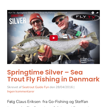
Springtime Silver – Sea
Trout Fly Fishing in Denmark
Skrevet af
Seatrout Guide Fyn
den
28/04/2016
|
Ingen kommentarer
Følg Claus Eriksen fra Go-Fishing og Steffan