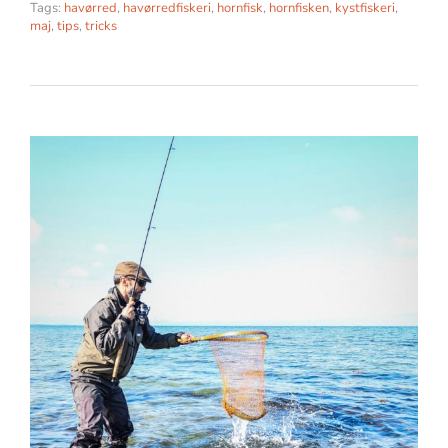
Tags:
havørred
,
havørredfiskeri
,
hornfisk
,
hornfisken
,
kystfiskeri
,
maj
,
tips
,
tricks