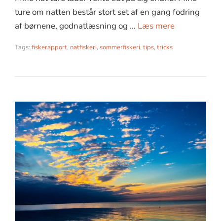
ture om natten består stort set af en gang fodring
af børnene, godnatlæsning og …
Læs mere
Tags:
fiskerapport
,
natfiskeri
,
sommerfiskeri
,
tips
,
tricks