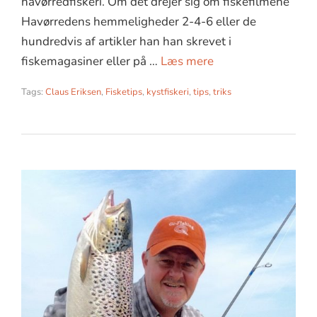
havørredfiskeri. Om det drejer sig om fiskefilmene
Havørredens hemmeligheder 2-4-6 eller de
hundredvis af artikler han han skrevet i
fiskemagasiner eller på …
Læs mere
Tags:
Claus Eriksen
,
Fisketips
,
kystfiskeri
,
tips
,
triks