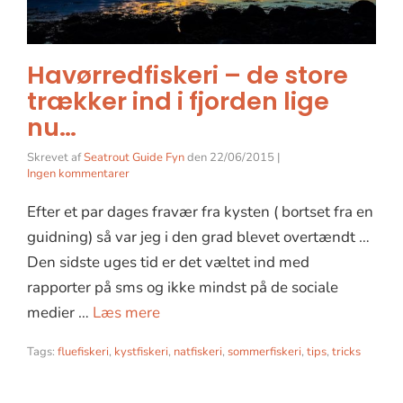
Havørredfiskeri – de store
trækker ind i fjorden lige
nu…
Skrevet af
Seatrout Guide Fyn
den
22/06/2015
|
Ingen kommentarer
Efter et par dages fravær fra kysten ( bortset fra en
guidning) så var jeg i den grad blevet overtændt …
Den sidste uges tid er det væltet ind med
rapporter på sms og ikke mindst på de sociale
medier …
Læs mere
Tags:
fluefiskeri
,
kystfiskeri
,
natfiskeri
,
sommerfiskeri
,
tips
,
tricks