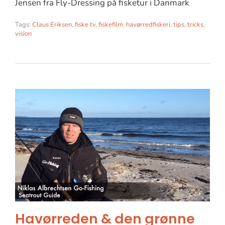
Jensen fra Fly-Dressing på fisketur i Danmark
Tags:
Claus Eriksen
,
fiske tv
,
fiskefilm
,
havørredfiskeri
,
tips
,
tricks
,
vision
Havørreden & den grønne