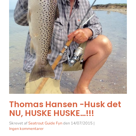
Thomas Hansen -Husk det
NU, HUSKE HUSKE…!!!
Skrevet af
Seatrout Guide Fyn
den
14/07/2015
|
Ingen kommentarer