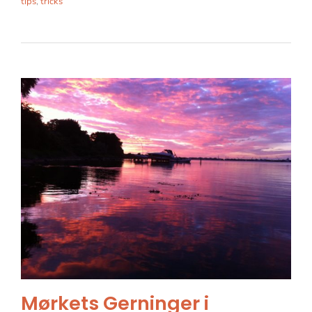
tips
,
tricks
Mørkets Gerninger i