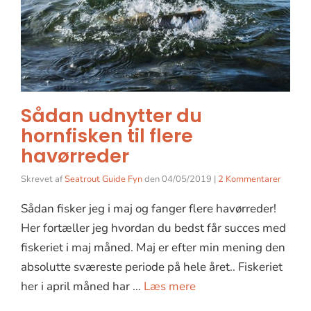
Sådan udnytter du
hornfisken til flere
havørreder
Skrevet af
Seatrout Guide Fyn
den
04/05/2019
|
2 Kommentarer
Sådan fisker jeg i maj og fanger flere havørreder!
Her fortæller jeg hvordan du bedst får succes med
fiskeriet i maj måned. Maj er efter min mening den
absolutte sværeste periode på hele året.. Fiskeriet
her i april måned har …
Læs mere