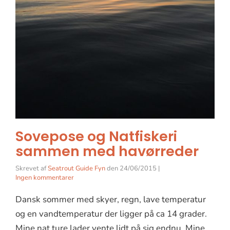
Sovepose og Natfiskeri
sammen med havørreder
Skrevet af
Seatrout Guide Fyn
den
24/06/2015
|
Ingen kommentarer
Dansk sommer med skyer, regn, lave temperatur
og en vandtemperatur der ligger på ca 14 grader.
Mine nat ture lader vente lidt på sig endnu. Mine