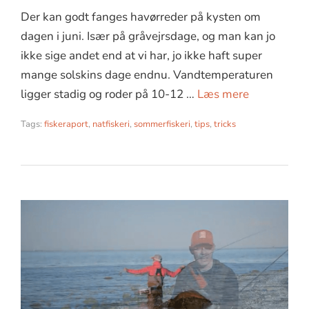
Der kan godt fanges havørreder på kysten om
dagen i juni. Især på gråvejrsdage, og man kan jo
ikke sige andet end at vi har, jo ikke haft super
mange solskins dage endnu. Vandtemperaturen
ligger stadig og roder på 10-12 …
Læs mere
Tags:
fiskeraport
,
natfiskeri
,
sommerfiskeri
,
tips
,
tricks