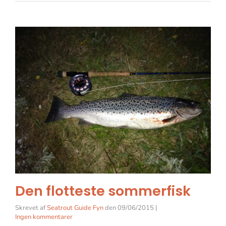
Den flotteste sommerfisk
Skrevet af
Seatrout Guide Fyn
den
09/06/2015
|
Ingen kommentarer