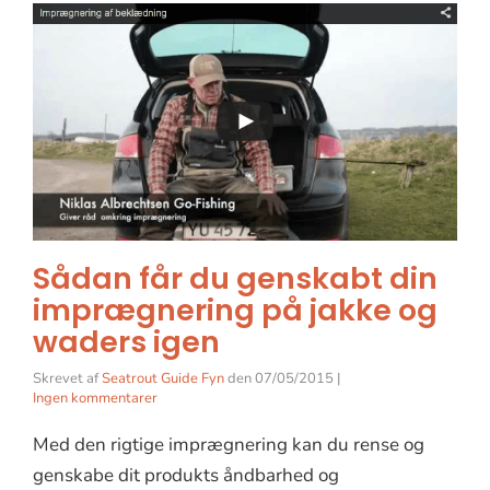
Sådan får du genskabt din
imprægnering på jakke og
waders igen
Skrevet af
Seatrout Guide Fyn
den
07/05/2015
|
Ingen kommentarer
Med den rigtige imprægnering kan du rense og
genskabe dit produkts åndbarhed og