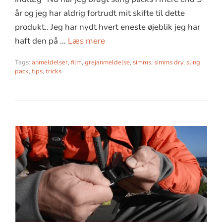
år og jeg har aldrig fortrudt mit skifte til dette
produkt.. Jeg har nydt hvert eneste øjeblik jeg har
haft den på …
Læs mere
Tags:
anmeldelser
,
film
,
grejanmeldelse
,
simms
,
simms dry
,
sling
pack
,
tips
,
tricks