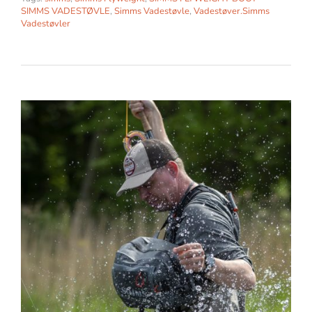
SIMMS VADESTØVLE
,
Simms Vadestøvle
,
Vadestøver.Simms
Vadestøvler