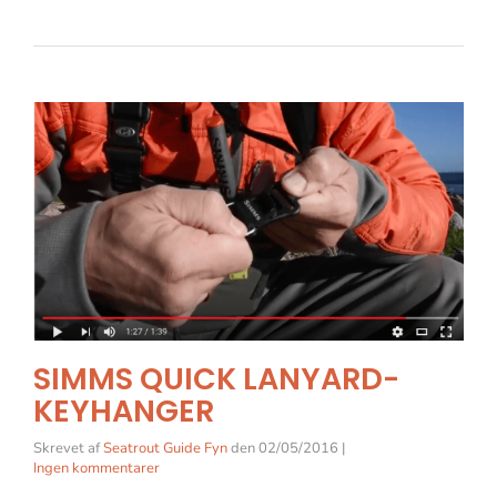
SIMMS QUICK LANYARD-
KEYHANGER
Skrevet af
Seatrout Guide Fyn
den
02/05/2016
|
Ingen kommentarer