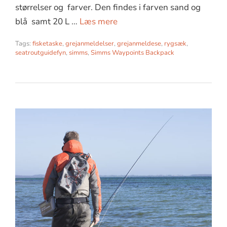
størrelser og farver. Den findes i farven sand og
blå samt 20 L …
Læs mere
Tags:
fisketaske
,
grejanmeldelser
,
grejanmeldese
,
rygsæk
,
seatroutguidefyn
,
simms
,
Simms Waypoints Backpack