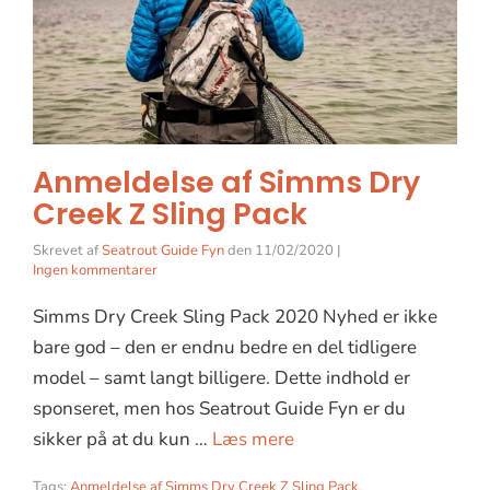
Anmeldelse af Simms Dry
Creek Z Sling Pack
Skrevet af
Seatrout Guide Fyn
den
11/02/2020
|
Ingen kommentarer
Simms Dry Creek Sling Pack 2020 Nyhed er ikke
bare god – den er endnu bedre en del tidligere
model – samt langt billigere. Dette indhold er
sponseret, men hos Seatrout Guide Fyn er du
sikker på at du kun …
Læs mere
Tags:
Anmeldelse af Simms Dry Creek Z Sling Pack
,