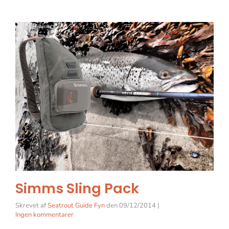
Simms Sling Pack
Skrevet af
Seatrout Guide Fyn
den
09/12/2014
|
Ingen kommentarer