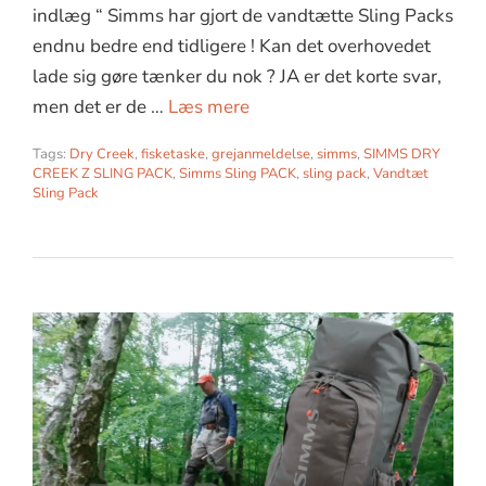
indlæg “ Simms har gjort de vandtætte Sling Packs
endnu bedre end tidligere ! Kan det overhovedet
lade sig gøre tænker du nok ? JA er det korte svar,
men det er de …
Læs mere
Tags:
Dry Creek
,
fisketaske
,
grejanmeldelse
,
simms
,
SIMMS DRY
CREEK Z SLING PACK
,
Simms Sling PACK
,
sling pack
,
Vandtæt
Sling Pack