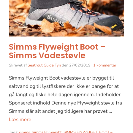
Simms Flyweight Boot –
Simms Vadestøvle
Skrevet af
Seatrout Guide Fyn
den
27/02/2019
|
1 kommentar
Simms Flyweight Boot vadestøvle er bygget til
saltvand og til lystfiskere der ikke er bange for at
gå langt og fiske hele dagen igennem. Indeholder
Sponseret indhold Denne nye Flyweight støvle fra
Simms slår alt andet jeg tidligere har prøvet …
Læs mere
Tags:
simms
,
Simms Flyweight
,
SIMMS FLYWEIGHT BOOT –