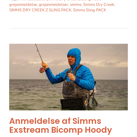
grejanmeldelse
,
grejanmeldelser
,
simms
,
Simms Dry Creek
,
SIMMS DRY CREEK Z SLING PACK
,
Simms Sling PACK
Anmeldelse af Simms
Exstream Bicomp Hoody