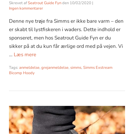
Skrevet af
Seatrout Guide Fyn
den
10/02/2020
|
Ingen kommentarer
Denne nye trøje fra Simms er ikke bare varm – den
er skabt til lystfiskeren i waders. Dette indhold er
sponseret, men hos Seatrout Guide Fyn er du
sikker på at du kun får ærlige ord med på vejen. Vi
…
Læs mere
Tags:
anmeldelse
,
grejanmeldelse
,
simms
,
Simms Exstream
Bicomp Hoody