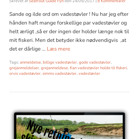
Skrevet af
Seatrout Guide Fyn
den
24/05/2017
|
8 Kommentarer
Sande og ilde ord om vadestøvler ! Nu har jeg efter
hånden haft mange forskellige par vadestøvler og
helt ærligt ,så er der ingen der holder længe nok til
mit fiskeri. Men det betyder ikke nødvendigvis ,at
det er dårlige …
Læs mere
Tags:
anmeldelse
,
billige vadestøvler
,
gode vadestøvler
,
grejanmeldelser
,
grejanmeldese
,
Kan vadestøvler holde til fiskeri
,
orvis vadestøvler
,
simms vadestøvler
,
vadestøvler