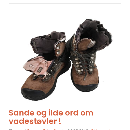
Sande og ilde ord om
vadestøvler !