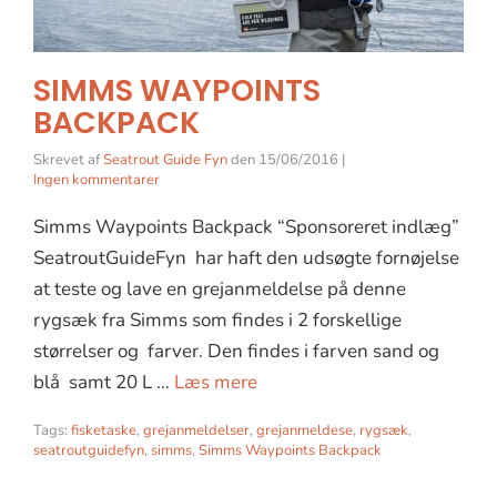
SIMMS WAYPOINTS
BACKPACK
Skrevet af
Seatrout Guide Fyn
den
15/06/2016
|
Ingen kommentarer
Simms Waypoints Backpack “Sponsoreret indlæg”
SeatroutGuideFyn har haft den udsøgte fornøjelse
at teste og lave en grejanmeldelse på denne
rygsæk fra Simms som findes i 2 forskellige
størrelser og farver. Den findes i farven sand og
blå samt 20 L …
Læs mere
Tags:
fisketaske
,
grejanmeldelser
,
grejanmeldese
,
rygsæk
,
seatroutguidefyn
,
simms
,
Simms Waypoints Backpack