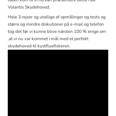
Volantis Skydehoved.
Hele 3 rejser og utallige af opmålinger og tests og
større og mindre diskutioner på e-mail og telefon
tog det før vi kunne blive næsten 100 % enige om
,at vi nu var kommet i mål med et perfekt
skydehoved til kystfluefiskeren.