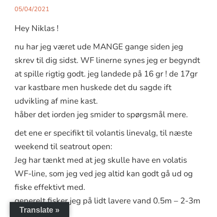
05/04/2021
Hey Niklas !
nu har jeg været ude MANGE gange siden jeg
skrev til dig sidst. WF linerne synes jeg er begyndt
at spille rigtig godt. jeg landede på 16 gr ! de 17gr
var kastbare men huskede det du sagde ift
udvikling af mine kast.
håber det iorden jeg smider to spørgsmål mere.
det ene er specifikt til volantis linevalg, til næste
weekend til seatrout open:
Jeg har tænkt med at jeg skulle have en volatis
WF-line, som jeg ved jeg altid kan godt gå ud og
fiske effektivt med.
generelt fisker jeg på lidt lavere vand 0.5m – 2-3m
Translate »
dybde.