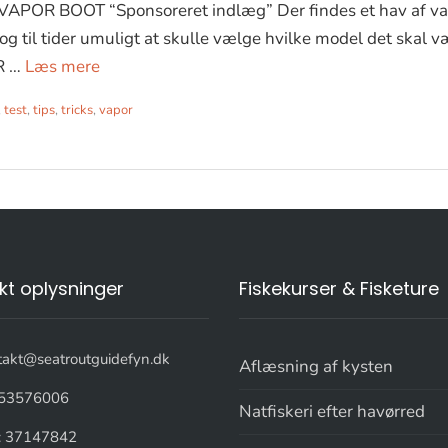
APOR BOOT “Sponsoreret indlæg” Der findes et hav af va
g til tider umuligt at skulle vælge hvilke model det skal væ
R …
Læs mere
,
test
,
tips
,
tricks
,
vapor
kt oplysninger
Fiskekurser & Fisketure
takt@seatroutguidefyn.dk
Aflæsning af kysten
53576006
Natfiskeri efter havørred
: 37147842