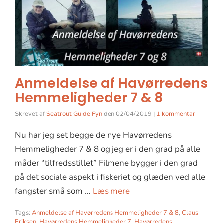
Anmeldelse af Havørredens
Hemmeligheder 7 & 8
Skrevet af
Seatrout Guide Fyn
den
02/04/2019
|
1 kommentar
Nu har jeg set begge de nye Havørredens
Hemmeligheder 7 & 8 og jeg er i den grad på alle
måder “tilfredsstillet” Filmene bygger i den grad
på det sociale aspekt i fiskeriet og glæden ved alle
fangster små som …
Læs mere
Tags:
Anmeldelse af Havørredens Hemmeligheder 7 & 8
,
Claus
Eriksen
,
Havørredens Hemmeligheder 7
,
Havørredens