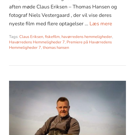
aften møde Claus Eriksen – Thomas Hansen og
fotograf Niels Vestergaard , der vil vise deres
nyeste film med flere optagelser …
Læs mere
Tags:
Claus Eriksen
,
fiskefilm
,
havørredens hemmeligheder
,
Havørredens Hemmeligheder 7
,
Premiere på Havørredens
Hemmeligheder 7
,
thomas hansen