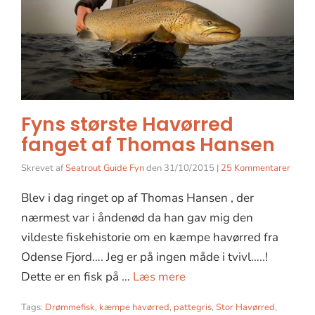
Fyns største Havørred
fanget af Thomas Hansen
Skrevet af
Seatrout Guide Fyn
den
31/10/2015
|
25 Kommentarer
Blev i dag ringet op af Thomas Hansen , der
nærmest var i åndenød da han gav mig den
vildeste fiskehistorie om en kæmpe havørred fra
Odense Fjord…. Jeg er på ingen måde i tvivl…..!
Dette er en fisk på …
Læs mere
Tags:
Drømmefisk
,
kæmpe havørred
,
pattegris
,
Stor Havørred
,