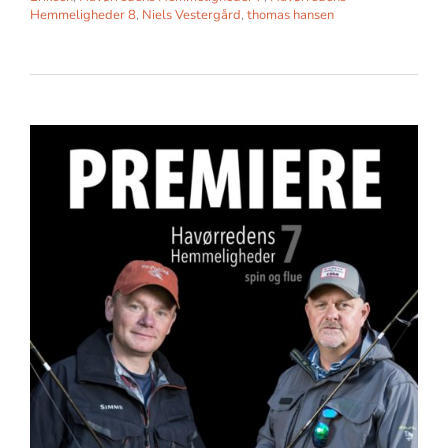
Hemmeligheder 8
,
Niels Vestergård
,
thomas hansen