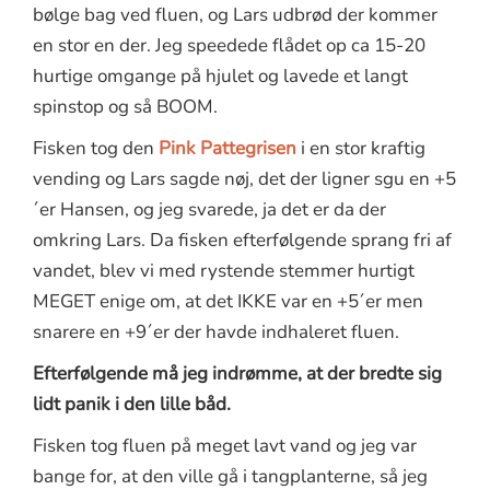
bølge bag ved fluen, og Lars udbrød der kommer
en stor en der. Jeg speedede flådet op ca 15-20
hurtige omgange på hjulet og lavede et langt
spinstop og så BOOM.
Fisken tog den
Pink Pattegrisen
i en stor kraftig
vending og Lars sagde nøj, det der ligner sgu en +5
´er Hansen, og jeg svarede, ja det er da der
omkring Lars. Da fisken efterfølgende sprang fri af
vandet, blev vi med rystende stemmer hurtigt
MEGET enige om, at det IKKE var en +5´er men
snarere en +9´er der havde indhaleret fluen.
Efterfølgende må jeg indrømme, at der bredte sig
lidt panik i den lille båd.
Fisken tog fluen på meget lavt vand og jeg var
bange for, at den ville gå i tangplanterne, så jeg