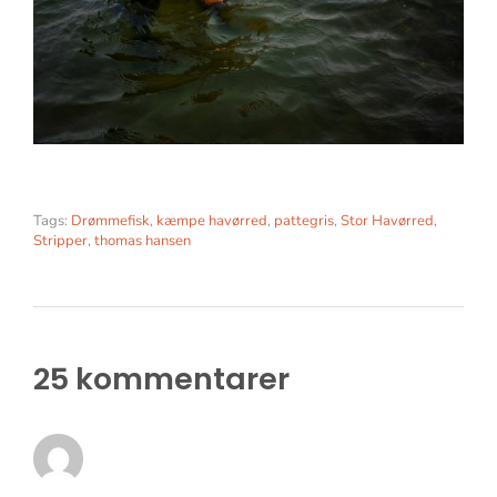
Tags:
Drømmefisk
,
kæmpe havørred
,
pattegris
,
Stor Havørred
,
Stripper
,
thomas hansen
25 kommentarer