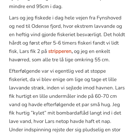
mindre end 95cm i dag.
Lars og jeg fiskede i dag hele vejen fra Fynshoved
og ned til Odense fjord, hvor ekstrem lavvande og
en heftig vind gjorde fiskeriet besværligt. Det holdt
hårdt og først efter 5-6 timers fiskeri fandt vi lidt
fisk, Lars fik 2 på
stripperen
,
og jeg en enkelt
havørred, som alle tre lå lige omkring 55 cm.
Efterfølgende var vi egentlig ved at stoppe
fiskeriet, da vi blev enige om lige og tage et lille
lavvande stræk, inden vi sejlede imod havnen. Lars
fik hurtigt en lille undermåler inde på 60-70 cm
vand og havde efterfølgende et par små hug. Jeg
fik hurtig ”kylet” mit bombardaflåd langt ind i det
lave vand, hvor Lars netop havde haft et nap.
Under indspinning rejste der sig pludselig en stor