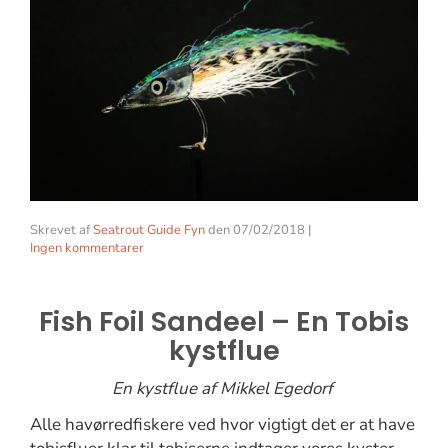
Skrevet af
Seatrout Guide Fyn
den
07/02/2018
|
Ingen kommentarer
Fish Foil Sandeel – En Tobis
kystflue
En kystflue af Mikkel Egedorf
Alle havørredfiskere ved hvor vigtigt det er at have