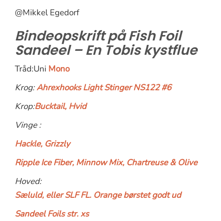
@Mikkel Egedorf
Bindeopskrift på Fish Foil
Sandeel – En Tobis kystflue
Tråd:Uni
Mono
Krog:
Ahrexhooks Light Stinger NS122 #6
Krop:
Bucktail, Hvid
Vinge :
Hackle, Grizzly
Ripple Ice Fiber, Minnow Mix, Chartreuse & Olive
Hoved:
Sæluld, eller SLF FL. Orange børstet godt ud
Sandeel Foils str. xs