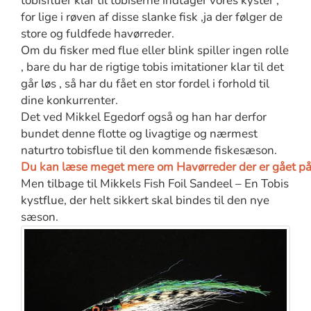
tobisfluer klar til tobiserne indtager vores kyster ,
for lige i røven af disse slanke fisk ,ja der følger de
store og fuldfede havørreder.
Om du fisker med flue eller blink spiller ingen rolle
, bare du har de rigtige tobis imitationer klar til det
går løs , så har du fået en stor fordel i forhold til
dine konkurrenter.
Det ved Mikkel Egedorf også og han har derfor
bundet denne flotte og livagtige og nærmest
naturtro tobisflue til den kommende fiskesæson.
Du kan læse meget mere om Havørreder der er gået på 
Men tilbage til Mikkels
Fish Foil Sandeel – En Tobis
kystflue, der helt sikkert skal bindes til den nye
sæson.