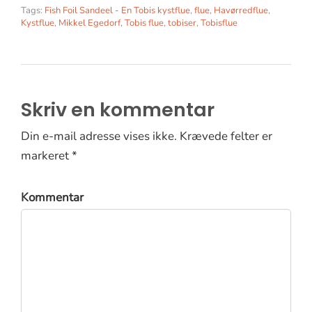
Tags:
Fish Foil Sandeel - En Tobis kystflue
,
flue
,
Havørredflue
,
Kystflue
,
Mikkel Egedorf
,
Tobis flue
,
tobiser
,
Tobisflue
Skriv en kommentar
Din e-mail adresse vises ikke. Krævede felter er
markeret *
Kommentar