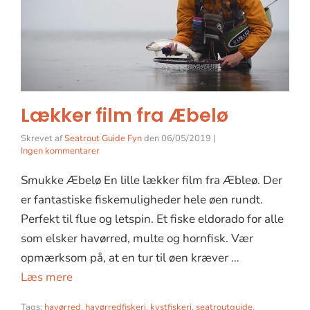
Lækker film fra Æbelø
Skrevet af
Seatrout Guide Fyn
den
06/05/2019
|
Ingen kommentarer
Smukke Æbelø En lille lækker film fra Æbleø. Der
er fantastiske fiskemuligheder hele øen rundt.
Perfekt til flue og letspin. Et fiske eldorado for alle
som elsker havørred, multe og hornfisk. Vær
opmærksom på, at en tur til øen kræver …
Læs mere
Tags:
havørred
,
havørredfiskeri
,
kystfiskeri
,
seatroutguide
,