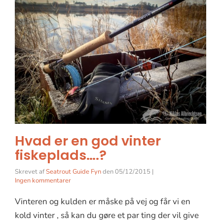
Hvad er en god vinter
fiskeplads….?
Skrevet af
Seatrout Guide Fyn
den
05/12/2015
|
Ingen kommentarer
Vinteren og kulden er måske på vej og får vi en
kold vinter , så kan du gøre et par ting der vil give