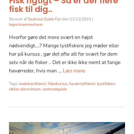
Fisk rigtigt – Så er der flere
fisk til dig..
Skrevet af
Seatrout Guide Fyn
den
21/12/2015
|
Ingen kommentarer
Hvorfor gøre det mere svært en højst
nødvendigt….? Mange lystfiskere jeg møder eller
har på kursus , gør det ofte alt for svært for dem
selv når de fisker .. Det er ikke ikke nemt at fange
havørreder, hvis man …
Læs mere
Tags:
badekarsfiskeri
,
fiskekursus
,
havørredfiskeri
,
kystfiskeri
,
niklas albrechtsen
,
seatroutguide