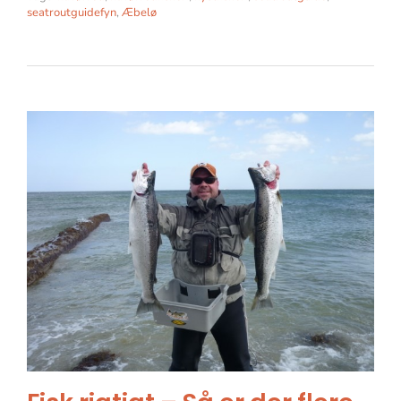
seatroutguidefyn
,
Æbelø