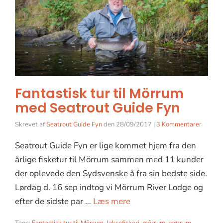
Fantastisk tur til Mörrum
med Seatrout Guide Fyn
Skrevet af
Seatrout Guide Fyn
den
28/09/2017
|
3 Kommentarer
Seatrout Guide Fyn er lige kommet hjem fra den
årlige fisketur til Mörrum sammen med 11 kunder
der oplevede den Sydsvenske å fra sin bedste side.
Lørdag d. 16 sep indtog vi Mörrum River Lodge og
efter de sidste par …
Læs mere
Tags:
Fantastisk tur til Mörrum
,
laksefiskeri
,
môrrum
,
mørrum
,