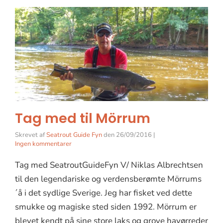
Tag med til Mörrum
Skrevet af
Seatrout Guide Fyn
den
26/09/2016
|
Ingen kommentarer
Tag med SeatroutGuideFyn V/ Niklas Albrechtsen
til den legendariske og verdensberømte Mörrums
´å i det sydlige Sverige. Jeg har fisket ved dette
smukke og magiske sted siden 1992. Mörrum er
blevet kendt på sine store laks og grove havørreder