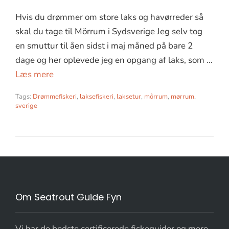
Hvis du drømmer om store laks og havørreder så
skal du tage til Mörrum i Sydsverige Jeg selv tog
en smuttur til åen sidst i maj måned på bare 2
dage og her oplevede jeg en opgang af laks, som …
Læs mere
Tags:
Drømmefiskeri
,
laksefiskeri
,
laksetur
,
môrrum
,
mørrum
,
sverige
Om Seatrout Guide Fyn
Vi har de bedste certificerede fiskeguider og mere