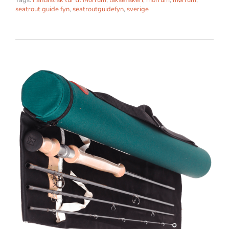
seatrout guide fyn
,
seatroutguidefyn
,
sverige