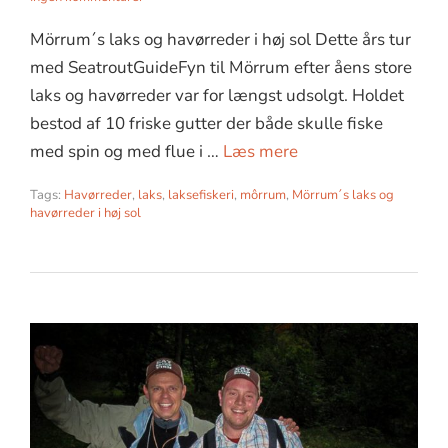
Mörrum´s laks og havørreder i høj sol Dette års tur
med SeatroutGuideFyn til Mörrum efter åens store
laks og havørreder var for længst udsolgt. Holdet
bestod af 10 friske gutter der både skulle fiske
med spin og med flue i …
Læs mere
Tags:
Havørreder
,
laks
,
laksefiskeri
,
môrrum
,
Mörrum´s laks og
havørreder i høj sol