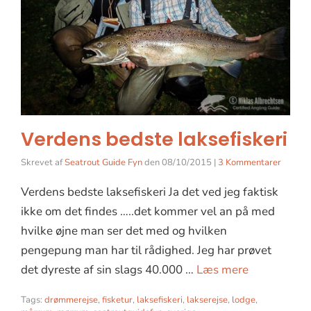
Verdens bedste laksefiskeri
Skrevet af
Seatrout Guide Fyn
den
08/10/2015
|
3 Kommentarer
Verdens bedste laksefiskeri Ja det ved jeg faktisk
ikke om det findes …..det kommer vel an på med
hvilke øjne man ser det med og hvilken
pengepung man har til rådighed. Jeg har prøvet
det dyreste af sin slags 40.000 …
Læs mere
Tags:
drømmerejse
,
fisketur
,
laksefiskeri
,
lakserejse
,
lodge
,