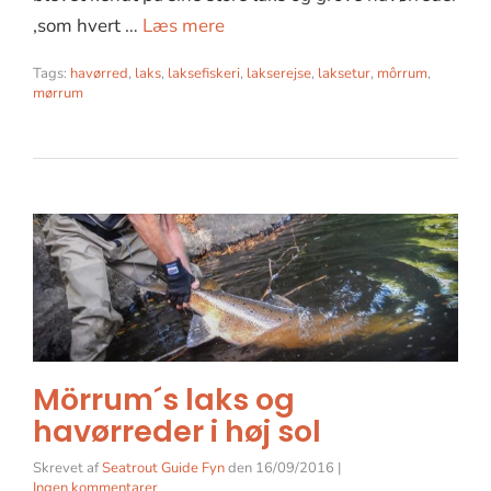
,som hvert …
Læs mere
Tags:
havørred
,
laks
,
laksefiskeri
,
lakserejse
,
laksetur
,
môrrum
,
mørrum
Mörrum´s laks og
havørreder i høj sol
Skrevet af
Seatrout Guide Fyn
den
16/09/2016
|
Ingen kommentarer