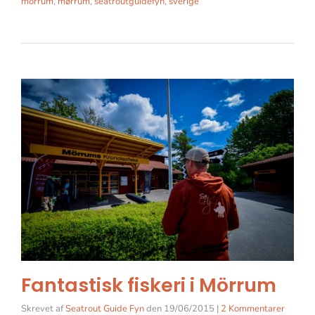
môrrum
,
mørrum
,
seatroutguidefyn
,
sverige
Fantastisk fiskeri i Mörrum
Skrevet af
Seatrout Guide Fyn
den
19/06/2015
|
2 Kommentarer